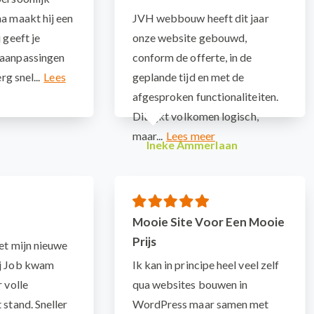
a maakt hij een
JVH webbouw heeft dit jaar
 geeft je
onze website gebouwd,
 aanpassingen
conform de offerte, in de
rg snel...
geplande tijd en met de
afgesproken functionaliteiten.
Dit lijkt volkomen logisch,
maar...
Ineke Ammerlaan
Mooie Site Voor Een Mooie
Prijs
met mijn nieuwe
ij Job kwam
Ik kan in principe heel veel zelf
r volle
qua websites bouwen in
 stand. Sneller
WordPress maar samen met