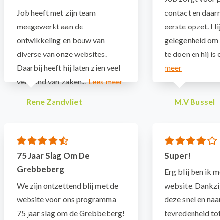
Job heeft met zijn team
contact en daarn
meegewerkt aan de
eerste opzet. Hij
ontwikkeling en bouw van
gelegenheid om
diverse van onze websites.
te doen en hij is e
Daarbij heeft hij laten zien veel
verstand van zaken...
Rene Zandvliet
M.V Bussel
75 Jaar Slag Om De
Super!
Grebbeberg
Erg blij ben ik 
We zijn ontzettend blij met de
website. Dankz
website voor ons programma
deze snel en naa
75 jaar slag om de Grebbeberg!
tevredenheid tot