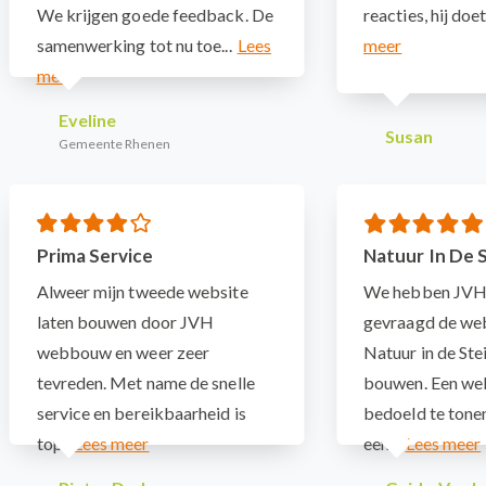
We krijgen goede feedback. De
reacties, hij doet 
samenwerking tot nu toe...
Eveline
Susan
Gemeente Rhenen
Prima Service
Natuur In De 
Alweer mijn tweede website
We hebben JV
laten bouwen door JVH
gevraagd de web
webbouw en weer zeer
Natuur in de Ste
tevreden. Met name de snelle
bouwen. Een web
service en bereikbaarheid is
bedoeld te tonen
top!
een...