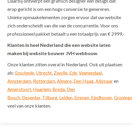
Daarbij ontwerpt een grafisch designer een design dat
erop gericht is om een hoge conversie te genereren.
Unieke opmaakelementen zorgen ervoor dat uw website
zich onderscheidt van die van de concurrentie. Voor ons
professioneel pakket betaalt u een totaalprijs van € 2999,-
Klanten in heel Nederland die een website laten
maken bij website bouwer JVH webbouw.
Onze klanten zitten overal in Nederland. Ook uit plaatsen
als:
Enschede
,
Utrecht
,
Zwolle
,
Ede
,
Veenendaal
,
Amsterdam
,
Rotterdam
,
Almere
,
Den Haag
,
Alkmaar
en
Amersfoort
,
Haarlem
,
Breda
,
Den
Bosch
,
Deventer
,
Tilburg
,
Leiden
,
Emmen
,
Eindhoven
,
Groning
veel van onze klanten.