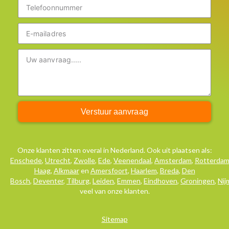
Verstuur aanvraag
Onze klanten zitten overal in Nederland. Ook uit plaatsen als:
Enschede
,
Utrecht
,
Zwolle
,
Ede
,
Veenendaal
,
Amsterdam
,
Rotterda
Haag
,
Alkmaar
en
Amersfoort
,
Haarlem
,
Breda
,
Den
Bosch
,
Deventer
,
Tilburg
,
Leiden
,
Emmen
,
Eindhoven
,
Groningen
,
Ni
veel van onze klanten.
Sitemap