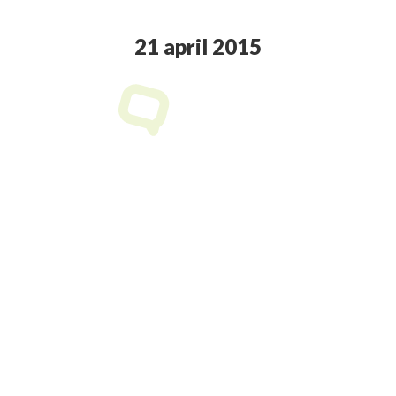
21 april 2015
Je bent hier:
Google-update straft mobiel
onvriendelijke websites!