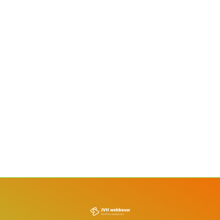
Blog
Door
Job van Harn
21 april 2015
Google kondigde het in februari dit jaar al aan: vanaf
vandaag plaatst google websites die responsive zijn
voor mobiel hoger in de mobiele zoekresultaten. De
update is vandaag, dinsdag 21 april 2015, wereldwijd
doorgevoerd. De verwachting is dat het grote
gevolgen heeft voor organisaties waarvan de website
nog niet mobielvriendelijk is gemaakt. Heeft je
website…