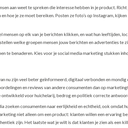
ensen aan weet te spreken die interesse hebben in je product. Richt
n en hoe je ze moet bereiken. Posten ze foto’s op Instagram, kijken
 mensen op elk van je berichten klikken, en wat hun leeftijden, lo
nstellen welke groepen mensen jouw berichten en advertenties te zi
en te benaderen. Kies voor je social media marketing stukken inh
n nu zijn veel beter geïnformeerd, digitaal verbonden en mondig 
oordelingen en reviews van andere consumenten dan op marketing
e ontwikkeld voor huichelarij, bedrog en politiek correcte antwoor
ia zoeken consumenten naar eerlijkheid en echtheid, ook omdat hun
rketing niet alleen om een product: klanten willen een ervaring bele
hentiek zijn. Het laatste wat je wilt is dat klanten je zien als een ki