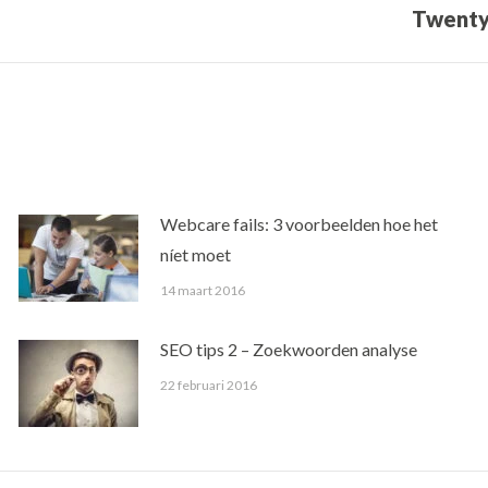
Volgend
Twenty
bericht
Webcare fails: 3 voorbeelden hoe het
níet moet
14 maart 2016
SEO tips 2 – Zoekwoorden analyse
22 februari 2016