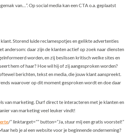
et gemak van…”. Op social media kan een CTA o.a. geplaatst
klant. Storend luide reclamespotjes en gelikte advertenties
het andersom: daar zijn de klanten actief op zoek naar diensten
geïnformeerd worden, en zij beslissen kritisch welke sites en
sseert hem of haar? Hoe wil hij of zij aangesproken worden?
oftewel berichten, tekst en media, die jouw klant aanspreekt.
le trends waarover op dit moment gesproken wordt en doe daar
ls van marketing. Durf direct te interacteren met je klanten en
anier van marketing veel leuker vindt!
erte
/” linktarget=”” button=”Ja, stuur mij een gratis voorstel!”
Maar heb je al een website voor je beginnende onderneming?