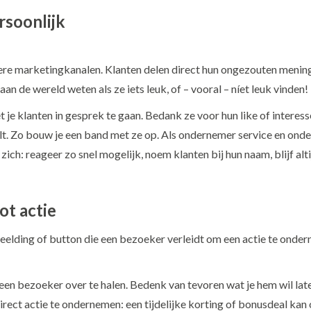
rsoonlijk
ere marketingkanalen. Klanten delen direct hun ongezouten menin
aan de wereld weten als ze iets leuk, of – vooral – níet leuk vinden!
 je klanten in gesprek te gaan. Bedank ze voor hun like of interess
alt. Zo bouw je een band met ze op. Als ondernemer service en ond
ich: reageer zo snel mogelijk, noem klanten bij hun naam, blijf alti
ot actie
fbeelding of button die een bezoeker verleidt om een actie te onder
en bezoeker over te halen. Bedenk van tevoren wat je hem wil laten
rect actie te ondernemen: een tijdelijke korting of bonusdeal kan