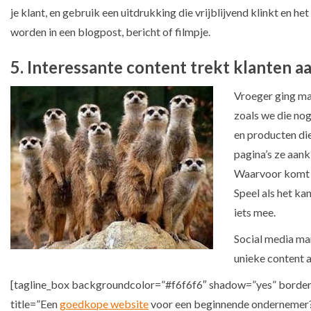
je klant, en gebruik een uitdrukking die vrijblijvend klinkt en
worden in een blogpost, bericht of filmpje.
5. Interessante content trekt klanten a
Vroeger ging mar
zoals we die nog
en producten die
pagina’s ze aank
Waarvoor komt hi
Speel als het ka
iets mee.
Social media mar
unieke content a
[tagline_box backgroundcolor=”#f6f6f6″ shadow=”yes” border=
title=”Een
goedkope website
voor een beginnende ondernemer?” 