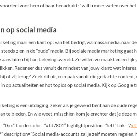
 het voordeel voor hem of haar benadrukt: “wilt u meer weten over h
an op social media
keting maar één kant op: van het bedrijf, via massamedia, naar de 
 steeds zien in de “oude” media. Bij sociale media marketing gaat 
 aansluiten bij hun belevingswereld. Ze willen vermaakt en eerlijk 
likken. Redeneer dus vanuit de mindset van jouw klant: wat intere
j of zij terug? Zoek dit uit, en maak vanuit die gedachte content, 
n in op actualiteiten en hot topics op social media. Kijk op Goog
keting is een uitdaging, zeker als je gewend bent aan de oude rege
an te bieden. En wie weet, misschien kom je erachter dat je deze m
”0px” bordercolor=”#fd7801″ highlightposition=”left” link=”/
off
description=”Social media-accounts zal je zelf moeten regelen. 