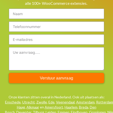
alle 100+ WooCommerce extensies.
Verstuur aanvraag
Onze klanten zitten overal in Nederland. Ook uit plaatsen als:
Enschede
,
Utrecht
,
Zwolle
,
Ede
,
Veenendaal
,
Amsterdam
,
Rotterda
Haag
,
Alkmaar
en
Amersfoort
,
Haarlem
,
Breda
,
Den
Bosch
,
Deventer
,
Tilburg
,
Leiden
,
Emmen
,
Eindhoven
,
Groningen
,
Ni