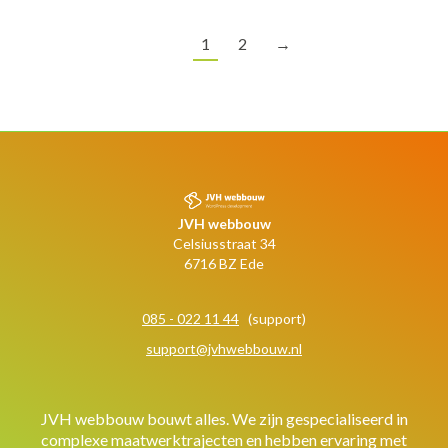
1
2
→
JVH webbouw
Celsiusstraat 34
6716 BZ Ede
085 - 022 11 44
(support)
support@jvhwebbouw.nl
JVH webbouw bouwt alles. We zijn gespecialiseerd in
complexe maatwerktrajecten en hebben ervaring met